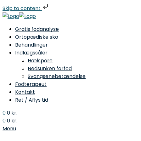
Skip to content
Gratis fodanalyse
Ortopædiske sko
Behandlinger
Indlægssåler
Hælspore
Nedsunken forfod
Svangsenebetændelse
Fodterapeut
Kontakt
Ret / Aflys tid
0
0
kr.
0
0
kr.
Menu