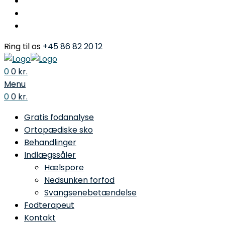
Ring til os
+45 86 82 20 12
0
0
kr.
Menu
0
0
kr.
Gratis fodanalyse
Ortopædiske sko
Behandlinger
Indlægssåler
Hælspore
Nedsunken forfod
Svangsenebetændelse
Fodterapeut
Kontakt