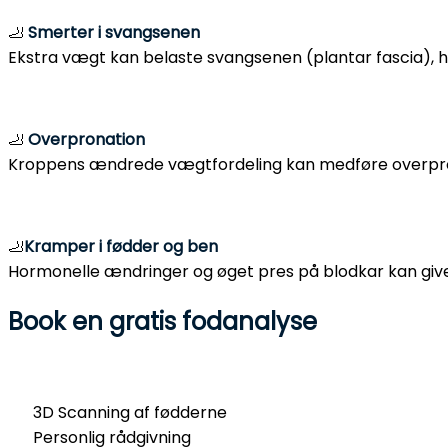
🦶
Smerter i svangsenen
Ekstra vægt kan belaste svangsenen (plantar fascia), hvi
🦶
Overpronation
Kroppens ændrede vægtfordeling kan medføre overpronatio
🦶
Kramper i fødder og ben
Hormonelle ændringer og øget pres på blodkar kan giv
Book en gratis fodanalyse
Dine fødder er din krops fundament, som bærer dig hver
3D Scanning af fødderne
Personlig rådgivning