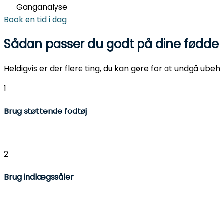
Ganganalyse
Book en tid i dag
Sådan passer du godt på dine fødder
Heldigvis er der flere ting, du kan gøre for at undgå ube
1
Brug støttende fodtøj
Vælg sko, der har god støtte, stødabsorbering og plad
2
Brug indlægssåler
Indlægssåler kan gøre en kæmpe forskel for gravide. D
som Senzone GO er designet til at tilpasse sig kroppen