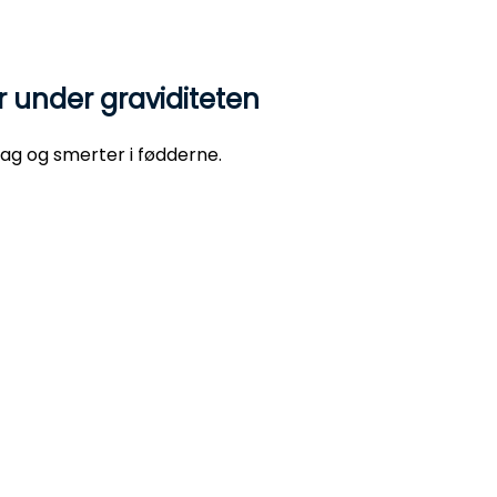
 under graviditeten
hag og smerter i fødderne.
s til hævede fødder. Undgå højhælede sko og stramme mo
e hjælper med at støtte svangen, aflaste presset på hæ
s bevægelser og give optimal komfort hele dagen.