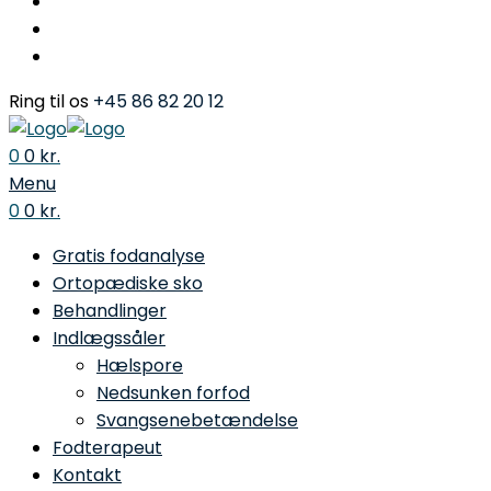
Ring til os
+45 86 82 20 12
0
0
kr.
Menu
0
0
kr.
Gratis fodanalyse
Ortopædiske sko
Behandlinger
Indlægssåler
Hælspore
Nedsunken forfod
Svangsenebetændelse
Fodterapeut
Kontakt