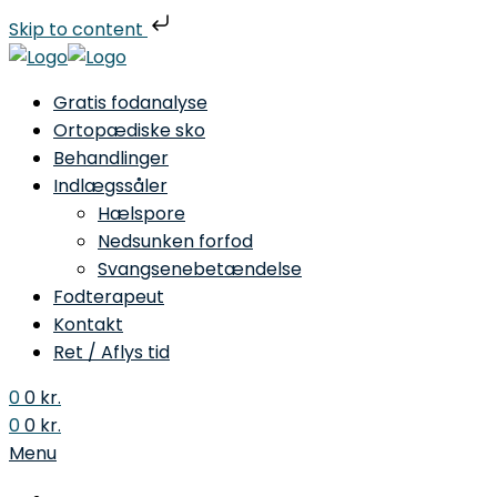
Skip to content
Gratis fodanalyse
Ortopædiske sko
Behandlinger
Indlægssåler
Hælspore
Nedsunken forfod
Svangsenebetændelse
Fodterapeut
Kontakt
Ret / Aflys tid
0
0
kr.
0
0
kr.
Menu