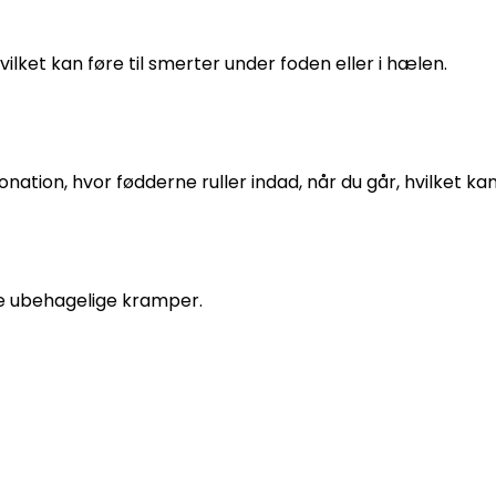
lket kan føre til smerter under foden eller i hælen.
n, hvor fødderne ruller indad, når du går, hvilket kan f
e ubehagelige kramper.
 eneste dag. Men hvornår har du sidst fået tjekket dine 