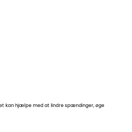
 blodcirkulationen og mindsker hævelser.
av små øvelser for fødderne.
Det kan hjælpe med at lindre spændinger, øge