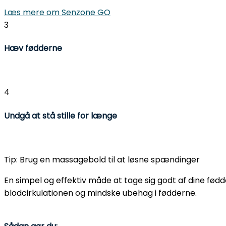
Læs mere om Senzone GO
3
Hæv fødderne
Hvis du døjer med hævede fødder, kan det hjælpe at hæv
4
Undgå at stå stille for længe
Langvarig stillestående positioner kan forværre hævels
Tip: Brug en massagebold til at løsne spændinger
En simpel og effektiv måde at tage sig godt af dine fø
blodcirkulationen og mindske ubehag i fødderne.