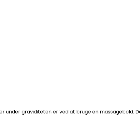
e benene, når du sidder eller hviler dig. Dette fremmer
e og smerter. Sørg for at bevæge dig regelmæssigt, og l
dder under graviditeten er ved at bruge en massagebold. 