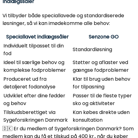
Indlægssåler
Vi tilbyder både speciallavede og standardiserede
løsninger, så vi kan imødekomme alle behov:
Speciallavet indlægssåler
Senzone GO
Individuelt tilpasset til din
Standardløsning
fod
Ideel til særlige behov og
Støtter og aflaster ved
komplekse fodproblemer
gængse fodproblemer
Produceret ud fra
Klar til brug uden behov
detaljeret fodanalyse
for tilpasning
Udviklet efter dine fødder
Passer til de fleste typer
og behov
sko og aktiviteter
Tilskudsberettiget via
Kan købes direkte uden
Sygeforsikringen Danmark
konsultation
🇩🇰 Er du medlem af Sygeforsikringen Danmark?
Som
medlem kan du få et tilskud på 400 kr., når du køber