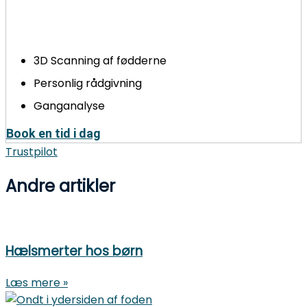
hver eneste dag. Men hvornår har du sidst fået tjekket
dine fødder?
3D Scanning af fødderne
Personlig rådgivning
Ganganalyse
Book en tid i dag
Trustpilot
Andre artikler
Hælsmerter hos børn
Læs mere »