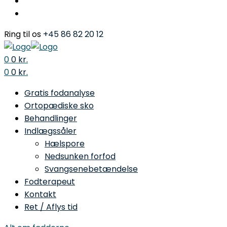
Ring til os
+45 86 82 20 12
0
0
kr.
Menu
0
0
kr.
Gratis fodanalyse
Ortopædiske sko
Behandlinger
Indlægssåler
Hælspore
Nedsunken forfod
Svangsenebetændelse
Fodterapeut
Kontakt
Ret / Aflys tid