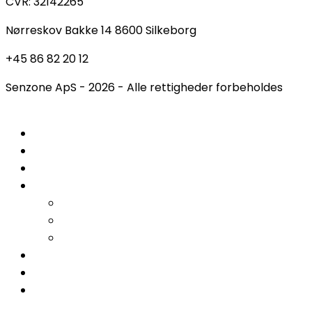
CVR: 32142265
Nørreskov Bakke 14 8600 Silkeborg
+45 86 82 20 12
Senzone ApS - 2026 - Alle rettigheder forbeholdes
Gratis fodanalyse
Ortopædiske sko
Behandlinger
Indlægssåler
Hælspore
Nedsunken forfod
Svangsenebetændelse
Fodterapeut
Kontakt
Ret / Aflys tid