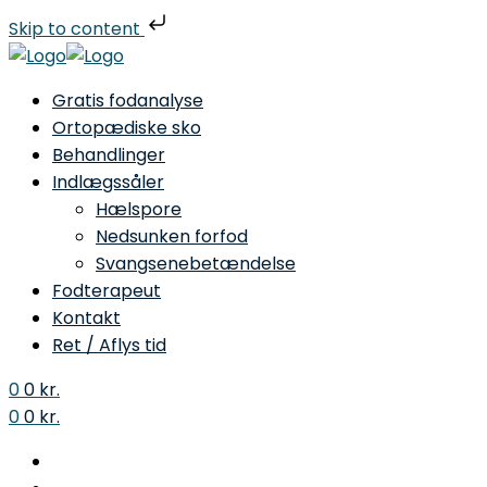
Skip to content
Gratis fodanalyse
Ortopædiske sko
Behandlinger
Indlægssåler
Hælspore
Nedsunken forfod
Svangsenebetændelse
Fodterapeut
Kontakt
Ret / Aflys tid
0
0
kr.
0
0
kr.
Menu