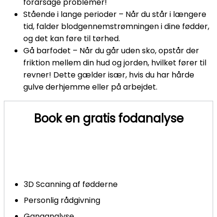
forårsage problemer!
Stående i lange perioder – Når du står i længere
tid, falder blodgennemstrømningen i dine fødder,
og det kan føre til tørhed.
Gå barfodet – Når du går uden sko, opstår der
friktion mellem din hud og jorden, hvilket fører til
revner! Dette gælder især, hvis du har hårde
gulve derhjemme eller på arbejdet.
Book en gratis fodanalyse
Dine fødder er din krops fundament, som bærer dig
hver eneste dag. Men hvornår har du sidst fået tjekket
dine fødder?
3D Scanning af fødderne
Personlig rådgivning
Ganganalyse