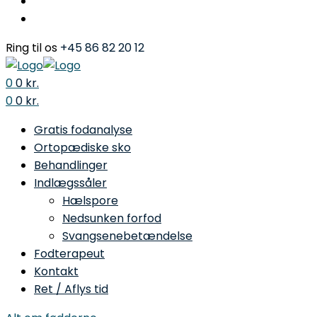
Ring til os
+45 86 82 20 12
0
0
kr.
Menu
0
0
kr.
Gratis fodanalyse
Ortopædiske sko
Behandlinger
Indlægssåler
Hælspore
Nedsunken forfod
Svangsenebetændelse
Fodterapeut
Kontakt
Ret / Aflys tid