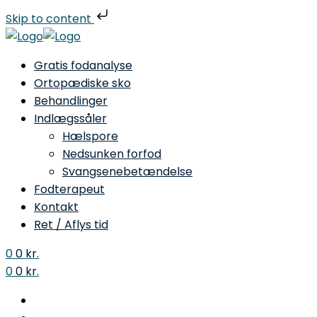
Skip to content
Gratis fodanalyse
Ortopædiske sko
Behandlinger
Indlægssåler
Hælspore
Nedsunken forfod
Svangsenebetændelse
Fodterapeut
Kontakt
Ret / Aflys tid
0
0
kr.
0
0
kr.
Menu