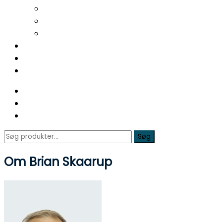
Hælspore
Nedsunken forfod
Svangsenebetændelse
Fodterapeut
Kontakt
Ret / Aflys tid
Søg
Søg
efter:
Om Brian Skaarup