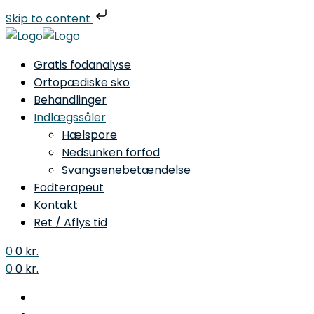
Skip to content
Gratis fodanalyse
Ortopædiske sko
Behandlinger
Indlægssåler
Hælspore
Nedsunken forfod
Svangsenebetændelse
Fodterapeut
Kontakt
Ret / Aflys tid
0
0
kr.
0
0
kr.
Menu