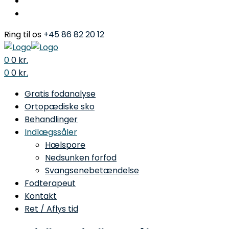
Ring til os
+45 86 82 20 12
0
0
kr.
Menu
0
0
kr.
Gratis fodanalyse
Ortopædiske sko
Behandlinger
Indlægssåler
Hælspore
Nedsunken forfod
Svangsenebetændelse
Fodterapeut
Kontakt
Ret / Aflys tid