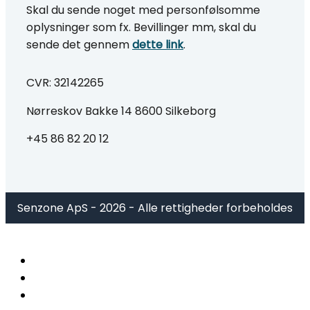
Skal du sende noget med personfølsomme
oplysninger som fx. Bevillinger mm, skal du
sende det gennem
dette link
.
CVR: 32142265
Nørreskov Bakke 14 8600 Silkeborg
+45 86 82 20 12
Senzone ApS - 2026 - Alle rettigheder forbeholdes
Gratis fodanalyse
Ortopædiske sko
Behandlinger