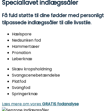
Speciallavet
indlægssåler
Få fuld støtte til dine fødder med personligt
tilpassede indlægssåler til alle livsstile.
Hælspore
Nedsunken fod
Hammertæer
Pronation
Løberknæ
Skæv kropsholdning
Svangscenebetændelse
Platfod
Svangfod
Springerknæ
Læs mere om vores
GRATIS fodanalyse