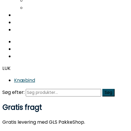
Nedsunken forfod
Svangsenebetændelse
Fodterapeut
Kontakt
Ret / Aflys tid
LUK
Knæbind
Søg efter:
Søg
Gratis fragt
Gratis levering med GLS PakkeShop.