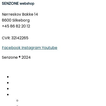
SENZONE
webshop
Nørreskov Bakke 14
8600 Silkeborg
+45 86 82 20 12
CVR: 32142265
Facebook
Instagram
Youtube
Senzone ® 2024
Gratis fodanalyse
Ortopædiske sko
Behandlinger
Indlægssåler
Hælspore