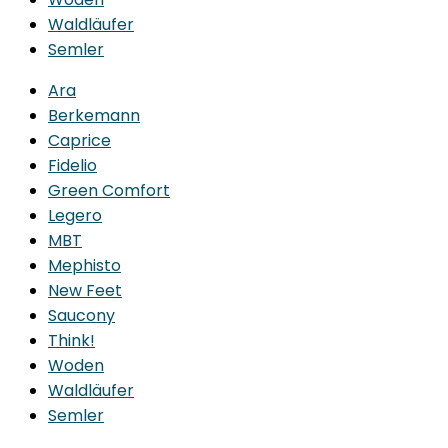
Waldläufer
Semler
Ara
Berkemann
Caprice
Fidelio
Green Comfort
Legero
MBT
Mephisto
New Feet
Saucony
Think!
Woden
Waldläufer
Semler